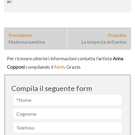
N
Precedente
P
Prossimo
N
a
Madonna bambina
r
La tempesta dell’anima
e
e
x
v
v
t
Per ricevere ulteriori informazioni contatta l'artista
Anna
i
i
p
Copponi
compilando il
form
. Grazie.
o
o
g
u
s
a
s
t
Compila il seguente form
z
p
:
o
i
s
o
t
:
n
e