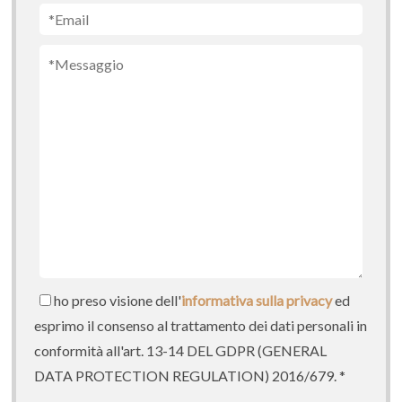
a
r
t
i
c
o
l
i
ho preso visione dell'
informativa sulla privacy
ed
esprimo il consenso al trattamento dei dati personali in
conformità all'art. 13-14 DEL GDPR (GENERAL
DATA PROTECTION REGULATION) 2016/679. *